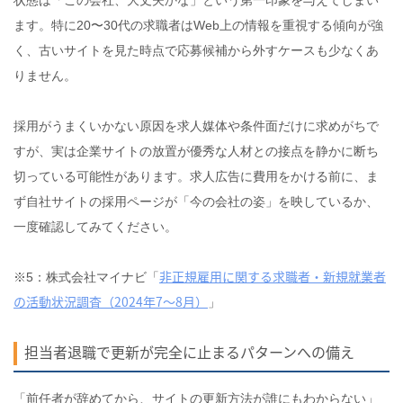
状態は「この会社、大丈夫かな」という第一印象を与えてしまい
ます。特に20〜30代の求職者はWeb上の情報を重視する傾向が強
く、古いサイトを見た時点で応募候補から外すケースも少なくあ
りません。
採用がうまくいかない原因を求人媒体や条件面だけに求めがちで
すが、実は企業サイトの放置が優秀な人材との接点を静かに断ち
切っている可能性があります。求人広告に費用をかける前に、ま
ず自社サイトの採用ページが「今の会社の姿」を映しているか、
一度確認してみてください。
非正規雇用に関する求職者・新規就業者
※5：株式会社マイナビ「
の活動状況調査（2024年7～8月）
」
担当者退職で更新が完全に止まるパターンへの備え
「前任者が辞めてから、サイトの更新方法が誰にもわからない」