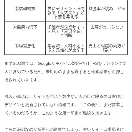
③信頼毀損
古いデザイン・旧情
離脱率が跳ね上がる
報で「大丈夫？」と
不安を与える
④採用力低下
求職者が企業サイト
応募が集まらない
を見て「衰退企業」
と判断
⑤経営悪化
集客減・人材不足・
売上と組織の両方が
取引先離れが重なる
縮小
まずSEO面では、Googleがモバイル対応やHTTPSをランキング要
因に含めているため、未対応のまま放置すると検索結果から押し
出されていきます。
流入が減れば、サイトを訪れた数少ない人の目に映るのは古びた
デザインと更新されていない情報です。「この会社、まだ営業し
ているのだろうか」このような第一印象が離脱を招きます。
さらに深刻なのが採用への影響でしょう。古いサイトは求職者に