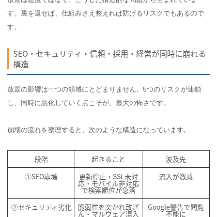
す。裏を返せば、仕組みさえ整えれば防げるリスクでもあるので
す。
SEO・セキュリティ・信頼・採用・経営が同時に崩れる
構造
放置の影響は一つの領域にとどまりません。5つのリスクが連鎖
し、同時に悪化していく点こそが、最大の怖さです。
崩壊の流れを整理すると、次のような構造になっています。
段階
起きること
波及先
①SEO崩壊
更新停止・SSL未対
流入が激減
応・モバイル非対応
で検索順位が急落
②セキュリティ劣化
脆弱性を突かれ改ざ
Google警告で閲覧
ん・マルウェア混入
不能に