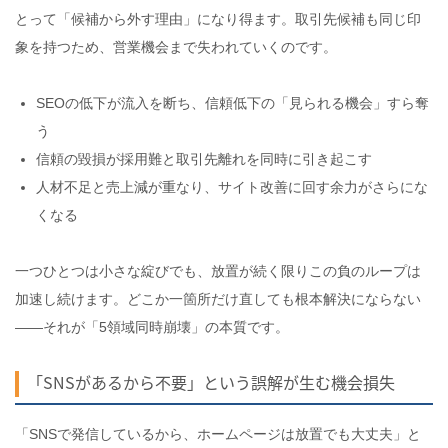
とって「候補から外す理由」になり得ます。取引先候補も同じ印
象を持つため、営業機会まで失われていくのです。
SEOの低下が流入を断ち、信頼低下の「見られる機会」すら奪
う
信頼の毀損が採用難と取引先離れを同時に引き起こす
人材不足と売上減が重なり、サイト改善に回す余力がさらにな
くなる
一つひとつは小さな綻びでも、放置が続く限りこの負のループは
加速し続けます。どこか一箇所だけ直しても根本解決にならない
——それが「5領域同時崩壊」の本質です。
「SNSがあるから不要」という誤解が生む機会損失
「SNSで発信しているから、ホームページは放置でも大丈夫」と