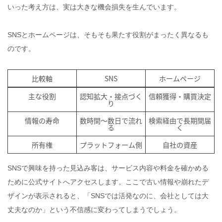
いった考え方は、実は大きな機会損失を生んでいます。
SNSとホームページは、そもそも果たす役割がまったく異なるも
のです。
比較軸
SNS
ホームページ
主な役割
認知拡大・接点づく
信頼獲得・購買決定
り
情報の寿命
数時間〜数日で流れ
検索経由で長期間届
る
く
所有権
プラットフォーム側
自社の資産
SNSで興味を持った見込み客は、サービス内容や料金を確かめる
ために公式サイトへアクセスします。ここで古い情報や崩れたデ
ザインが表示されると、「SNSでは活発なのに、会社としては大
丈夫なのか」という不信感に変わってしまうでしょう。