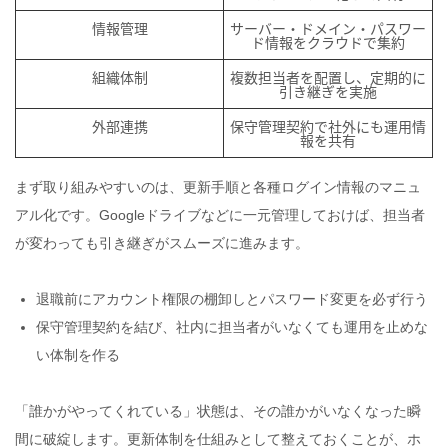
情報管理
サーバー・ドメイン・パスワー
ド情報をクラウドで集約
組織体制
複数担当者を配置し、定期的に
引き継ぎを実施
外部連携
保守管理契約で社外にも運用情
報を共有
まず取り組みやすいのは、更新手順と各種ログイン情報のマニュ
アル化です。Googleドライブなどに一元管理しておけば、担当者
が変わっても引き継ぎがスムーズに進みます。
退職前にアカウント権限の棚卸しとパスワード変更を必ず行う
保守管理契約を結び、社内に担当者がいなくても運用を止めな
い体制を作る
「誰かがやってくれている」状態は、その誰かがいなくなった瞬
間に破綻します。更新体制を仕組みとして整えておくことが、ホ