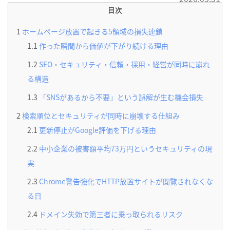
目次
1
ホームページ放置で起きる5領域の損失連鎖
1.1
作った瞬間から価値が下がり続ける理由
1.2
SEO・セキュリティ・信頼・採用・経営が同時に崩れ
る構造
1.3
「SNSがあるから不要」という誤解が生む機会損失
2
検索順位とセキュリティが同時に崩壊する仕組み
2.1
更新停止がGoogle評価を下げる理由
2.2
中小企業の被害額平均73万円というセキュリティの現
実
2.3
Chrome警告強化でHTTP放置サイトが閲覧されなくな
る日
2.4
ドメイン失効で第三者に乗っ取られるリスク