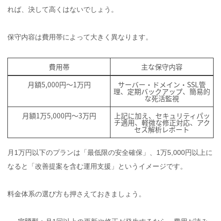
れば、決して高くはないでしょう。
保守内容は費用帯によって大きく異なります。
費用帯
主な保守内容
月額5,000円〜1万円
サーバー・ドメイン・SSL管
理、定期バックアップ、簡易的
な死活監視
月額1万5,000円〜3万円
上記に加え、セキュリティパッ
チ適用、軽微な修正対応、アク
セス解析レポート
月1万円以下のプランは「最低限の安全確保」、1万5,000円以上に
なると「改善提案を含む運用支援」というイメージです。
料金体系の選び方も押さえておきましょう。