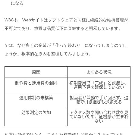
になる
W3Cも、Webサイトはソフトウェアと同様に継続的な維持管理が
不可欠であり、放置は品質低下に直結すると明示しています。
では、なぜ多くの企業が「作って終わり」になってしまうのでし
ょうか。根本的な原因を整理してみましょう。
原因
よくある状況
制作費と運用費の混同
初期費用で「完成」と認識し、
運用予算を確保していない
運用体制の未構築
担当者が兼務で手が回らず、退
職で引き継ぎも途絶える
効果測定の欠如
アクセス数や問い合わせ数を見
ていないため、危機感が生まれ
ない
放置は怠慢ではなく、こうした構造的な問題から生まれていま