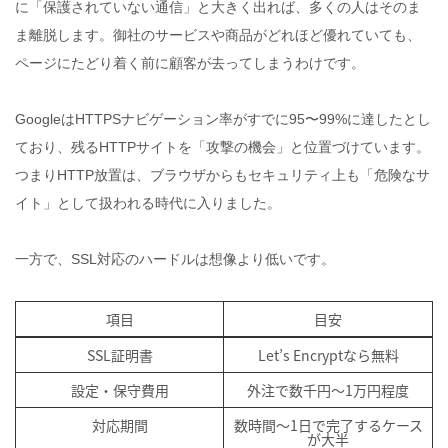
に「保護されていない通信」と大きく出れば、多くの人はそのま
ま離脱します。御社のサービスや商品がどれほど優れていても、
ページにたどり着く前に顧客が去ってしまうわけです。
GoogleはHTTPSナビゲーション率がすでに95〜99%に達したとし
ており、残るHTTPサイトを「攻撃の機会」と位置づけています。
つまりHTTP放置は、ブラウザからもセキュリティ上も「危険なサ
イト」として扱われる時代に入りました。
一方で、SSL対応のハードルは想像より低いです。
項目
目安
SSL証明書
Let’s Encryptなら無料
設定・保守費用
外注で数千円〜1万円程度
対応期間
数時間〜1日で完了するケース
が大半