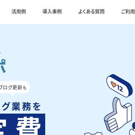
活用例
導入事例
よくある質問
ご利
ブログ更新
も
ング業務を
定
費