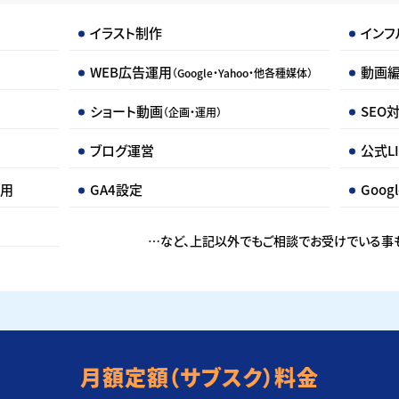
イラスト制作
インフ
WEB広告運用
動画
（Google・Yahoo・他各種媒体）
ショート動画
SEO
（企画・運用）
ブログ運営
公式L
運用
GA4設定
Goo
…など、上記以外でもご相談でお受けでいる事も
月額定額（サブスク）料金