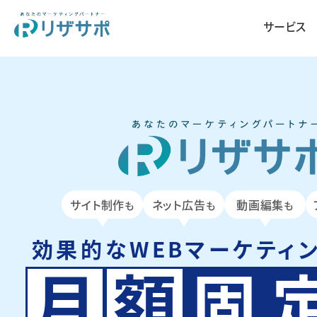
サービス
サイト制作
ネット広告
動画編集
も
も
も
効果的なWEBマーケティ
月
額
固