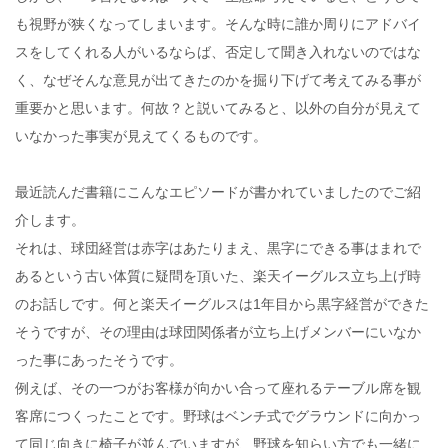
も視野が狭くなってしまいます。そんな時に誰か周りにアドバイ
スをしてくれる人がいるならば、否定して聞き入れないのではな
く、なぜそんな意見が出てきたのかを掘り下げて考えてみる事が
重要かと思います。何故？と説いてみると、以外の自分が見えて
いなかった事実が見えてくるものです。
最近読んだ書籍にこんなエピソードが書かれていましたのでご紹
介します。
それは、球団経営は赤字はあたりまえ、黒字にできる事はまれで
あるという古い体質に疑問を頂いた、楽天イーグルス立ち上げ時
のお話しです。何と楽天イーグルスは1年目から黒字経営ができた
そうですが、その理由は球団関係者が立ち上げメンバーにいなか
った事にあったそうです。
例えば、その一つがお客様が向かい合って座れるテーブル席を観
客席につくったことです。野球はベンチ式でグラウンドに向かっ
て同じ向きに椅子が並んでいますが、野球を知らい方でも一緒に