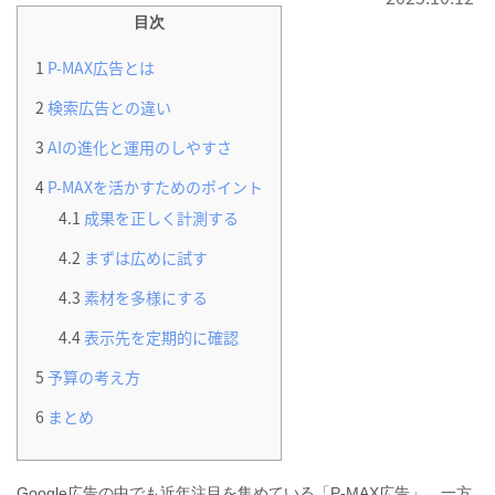
目次
1
P‑MAX広告とは
2
検索広告との違い
3
AIの進化と運用のしやすさ
4
P‑MAXを活かすためのポイント
4.1
成果を正しく計測する
4.2
まずは広めに試す
4.3
素材を多様にする
4.4
表示先を定期的に確認
5
予算の考え方
6
まとめ
Google広告の中でも近年注目を集めている「P‑MAX広告」。一方