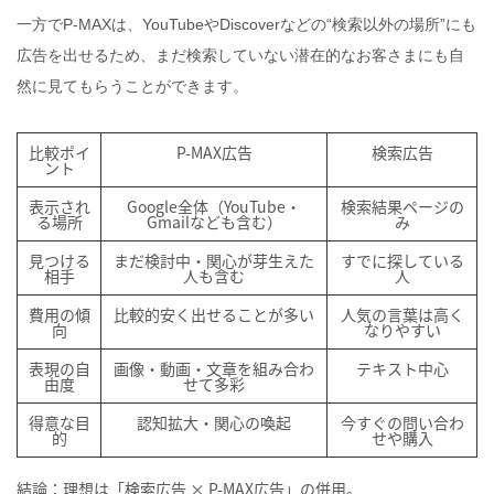
一方でP‑MAXは、YouTubeやDiscoverなどの“検索以外の場所”にも
広告を出せるため、まだ検索していない潜在的なお客さまにも自
然に見てもらうことができます。
比較ポイ
P‑MAX広告
検索広告
ント
表示され
Google全体（YouTube・
検索結果ページの
る場所
Gmailなども含む）
み
見つける
まだ検討中・関心が芽生えた
すでに探している
相手
人も含む
人
費用の傾
比較的安く出せることが多い
人気の言葉は高く
向
なりやすい
表現の自
画像・動画・文章を組み合わ
テキスト中心
由度
せて多彩
得意な目
認知拡大・関心の喚起
今すぐの問い合わ
的
せや購入
結論：理想は「検索広告 × P‑MAX広告」の併用。