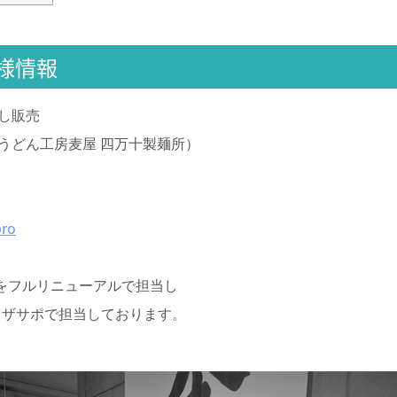
様情報
し販売
うどん工房麦屋 四万十製麺所）
pro
イトをフルリニューアルで担当し
リザサポで担当しております。