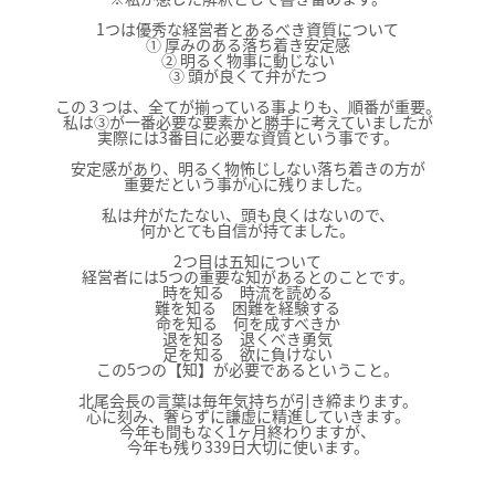
1つは優秀な経営者とあるべき資質について
① 厚みのある落ち着き安定感
② 明るく物事に動じない
③ 頭が良くて弁がたつ
この３つは、全てが揃っている事よりも、順番が重要。
私は③が一番必要な要素かと勝手に考えていましたが
実際には3番目に必要な資質という事です。
安定感があり、明るく物怖じしない落ち着きの方が
重要だという事が心に残りました。
私は弁がたたない、頭も良くはないので、
何かとても自信が持てました。
2つ目は五知について
経営者には5つの重要な知があるとのことです。
時を知る 時流を読める
難を知る 困難を経験する
命を知る 何を成すべきか
退を知る 退くべき勇気
足を知る 欲に負けない
この5つの【知】が必要であるということ。
北尾会長の言葉は毎年気持ちが引き締まります。
心に刻み、奢らずに謙虚に精進していきます。
今年も間もなく1ヶ月終わりますが、
今年も残り339日大切に使います。