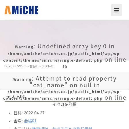
: Undefined array key 0 in
Warning
/home/amiche/amiche.co.jp/public_html/wp/wp-
on line
content/themes/amiche/single-default.php
HOME
>
イベント
>
会場01
>
テスト01
10
: Attempt to read property
Warning
"cat_name" on null in
/home/amiche/amiche.co.jp/public_html/wp/wp-
テスト01
on line
content/themes/amiche/single-default.php
イベント詳細
10
日付:
2022.04.27
会場:
会場01
カテゴリ:
教育相談・サポステへの委託事業