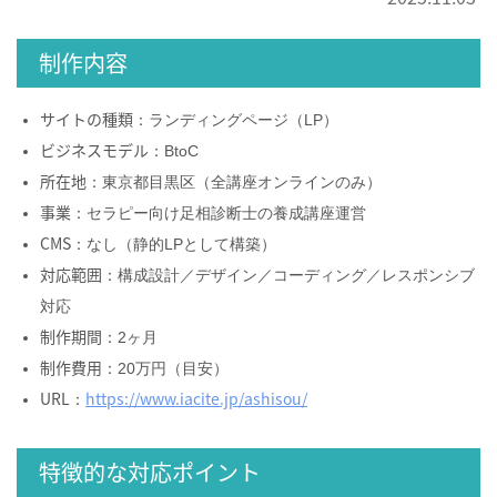
制作内容
サイトの種類
：ランディングページ（LP）
ビジネスモデル
：BtoC
所在地
：東京都目黒区（全講座オンラインのみ）
事業
：セラピー向け足相診断士の養成講座運営
CMS
：なし（静的LPとして構築）
対応範囲
：構成設計／デザイン／コーディング／レスポンシブ
対応
制作期間
：2ヶ月
制作費用
：20万円（目安）
URL
https://www.iacite.jp/ashisou/
：
特徴的な対応ポイント