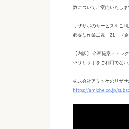
数についてご案内いたしま
リザサポのサービスをご利
必要な作業工数 21 （
【内訳】 企画提案ディレク
※リザサポをご利用でない
株式会社アミッケのリザサ
https://amiche.co.jp/subsc