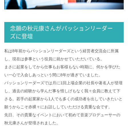
念願の秋元康さんがパッションリーダー
ズに登壇
私は8年前からパッションリーダーズという経営者交流会に所属
し、現在は参事という役員に就かせていただいている。
まさに起業をしてから仕事もお客様もない時期に、何かを学びた
い一心で入会しあっという間に8年が過ぎていました。
パッションリーダーズでは月に1回上場企業の社長や著名人が登壇
し、過去の経験から学んだ事を惜しげもなく我々会員に教えて下
さる。若手の起業家から1人でも多くの成功者を出していきたいと
願うからこそ赤裸々にお話ししていただける貴重な会です。
先日、その貴重なイベントにおいて初めて音楽プロデューサーの
秋元康さんが登壇されました。