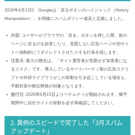
2026年4月13日、Googleは「戻るボタンのハイジャック（History
Manipulation）」を明確にスパムポリシー違反と定義しました。
内容:
ユーザーがブラウザの「戻る」ボタンを押した際、前の
ページに戻るのを妨害したり、意図しない広告ページや別サイ
トへ強制的にリダイレクトさせたりする行為を指します。
注意点:
最大の懸念は、「サイト運営者が意図せず加害者にな
るリスク」です。導入しているサードパーティ製の広告スクリ
プトや外部ライブラリがこの挙動を引き起こしている場合も、
手動対策や順位降格の対象となります。
施行日:
2026年6月15日
よりペナルティが開始されます。猶予
期間中に自社サイトの挙動を必ず再確認してください。
2. 異例のスピードで完了した「3月スパム
アップデート」