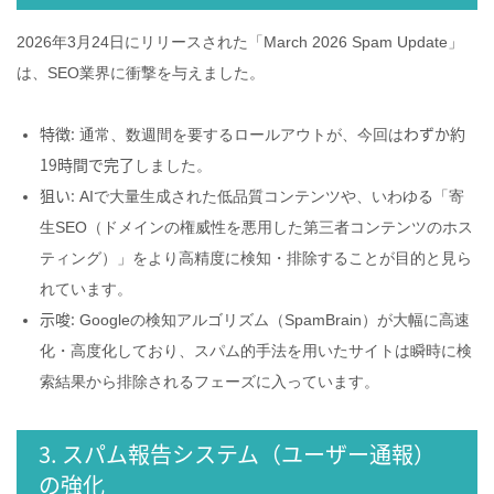
2026年3月24日にリリースされた「March 2026 Spam Update」
は、SEO業界に衝撃を与えました。
特徴:
わずか約
通常、数週間を要するロールアウトが、今回は
19時間で完了
しました。
狙い:
AIで大量生成された低品質コンテンツや、いわゆる「寄
生SEO（ドメインの権威性を悪用した第三者コンテンツのホス
ティング）」をより高精度に検知・排除することが目的と見ら
れています。
示唆:
Googleの検知アルゴリズム（SpamBrain）が大幅に高速
化・高度化しており、スパム的手法を用いたサイトは瞬時に検
索結果から排除されるフェーズに入っています。
3. スパム報告システム（ユーザー通報）
の強化