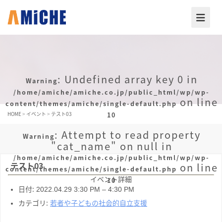
: Undefined array key 0 in
Warning
/home/amiche/amiche.co.jp/public_html/wp/wp-
on line
content/themes/amiche/single-default.php
HOME
>
イベント
>
テスト03
10
: Attempt to read property
Warning
"cat_name" on null in
/home/amiche/amiche.co.jp/public_html/wp/wp-
テスト03
on line
content/themes/amiche/single-default.php
イベント詳細
10
日付:
2022.04.29 3:30 PM
–
4:30 PM
カテゴリ:
若者や子どもの社会的自立支援