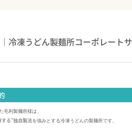
例｜冷凍うどん製麺所コーポレート
的
た毛利製麺所様は、
凍する”独自製法
を強みとする冷凍うどんの製麺所です。