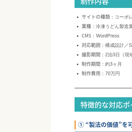
制作内容
サイトの種類
：コーポ
業種
：冷凍うどん製造
CMS
：WordPress
対応範囲
：構成設計／
撮影期間
：2泊3日（現
制作期間
：約3ヶ月
制作費用
：70万円
特徴的な対応ポ
① “製法の価値”