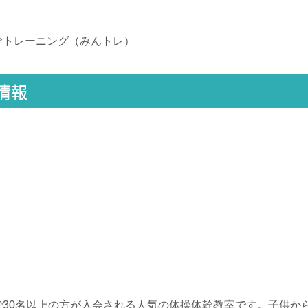
幹トレーニング（みんトレ）
情報
月で30名以上の方が入会される人気の体操体幹教室です。子供か