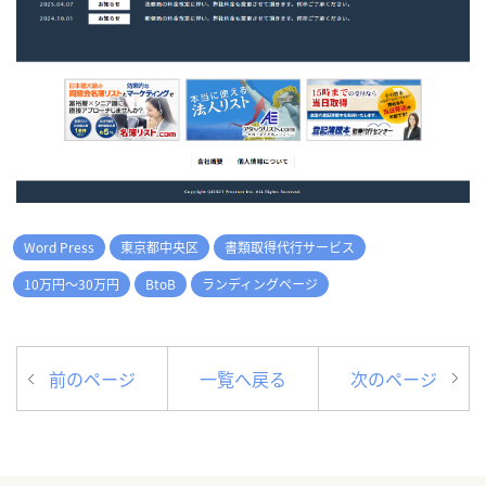
Word Press
東京都中央区
書類取得代行サービス
10万円～30万円
BtoB
ランディングページ
前のページ
一覧へ戻る
次のページ