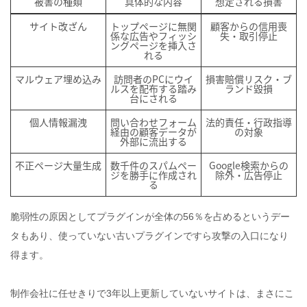
被害の種類
具体的な内容
想定される損害
サイト改ざん
トップページに無関
顧客からの信用喪
係な広告やフィッシ
失・取引停止
ングページを挿入さ
れる
マルウェア埋め込み
訪問者のPCにウイ
損害賠償リスク・ブ
ルスを配布する踏み
ランド毀損
台にされる
個人情報漏洩
問い合わせフォーム
法的責任・行政指導
経由の顧客データが
の対象
外部に流出する
不正ページ大量生成
数千件のスパムペー
Google検索からの
ジを勝手に作成され
除外・広告停止
る
脆弱性の原因としてプラグインが全体の56％を占めるというデー
タもあり、使っていない古いプラグインですら攻撃の入口になり
得ます。
制作会社に任せきりで3年以上更新していないサイトは、まさにこ