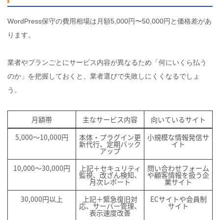
WordPress保守の費用相場は月額5,000円〜50,000円と価格差があ
ります。
業者やプランごとにサービス内容が異なるため「何にいくら払う
のか」を把握しておくと、業者選びで失敗しにくくなるでしょ
う。
月額帯
主なサービス内容
向いているサイト
5,000〜10,000円
本体・プラグイン更
小規模な情報発信サ
新代行、定期バック
イト
アップ
10,000〜30,000円
上記＋セキュリティ
問い合わせフォーム
監視、改ざん検知、
や顧客情報を扱う企
月次レポート
業サイト
30,000円以上
上記＋緊急復旧対
ECサイトや会員制
応、サーバー管理、
サイト
表示速度改善