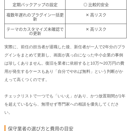
定期バックアップの設定
◎ 比較的安全
複数年遅れのプラグイン一括更
✕ 高リスク
新
テーマのカスタマイズ未確認で
✕ 高リスク
の更新
実際に、前任の担当者が退職した後、新任者が一人で2年分のプラ
グインをまとめて更新し、画面が真っ白になった中小企業の事例
は珍しくありません。復旧を業者に依頼すると10万〜20万円の費
用が発生するケースもあり「自分でやれば無料」という判断がか
えって高くつくのです。
チェックリストで一つでも「いいえ」があり、かつ放置期間が1年
を超えているなら、無理せず専門家への相談を優先してくださ
い。
保守業者の選び方と費用の目安