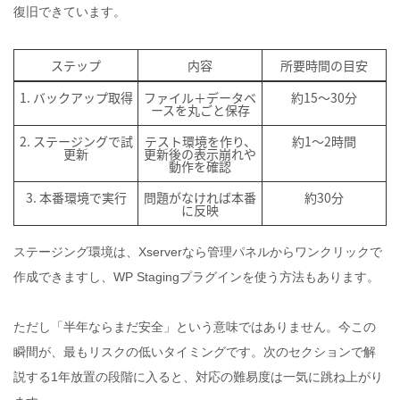
復旧できています。
ステップ
内容
所要時間の目安
1. バックアップ取得
ファイル＋データベ
約15〜30分
ースを丸ごと保存
2. ステージングで試
テスト環境を作り、
約1〜2時間
更新
更新後の表示崩れや
動作を確認
3. 本番環境で実行
問題がなければ本番
約30分
に反映
ステージング環境は、Xserverなら管理パネルからワンクリックで
作成できますし、WP Stagingプラグインを使う方法もあります。
ただし「半年ならまだ安全」という意味ではありません。今この
瞬間が、最もリスクの低いタイミングです。次のセクションで解
説する1年放置の段階に入ると、対応の難易度は一気に跳ね上がり