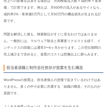
売上への影響を試算する場合は「月間検索流入数 × 成約率 × 客単
価」で計算できます。例えば、月500件の流入があるサイトなら、
成約率2%・客単価5万円として月50万円の機会損失が生まれる計
算です。
問題を解消した後も、検索順位がすぐに戻るわけではありませ
ん。一般的には、マルウェア除去と再審査リクエストを経て、イ
ンデックスの回復には通常3〜6ヶ月かかります。この空白期間の
売上減少まで含めると、放置のコストは想像以上に膨らみます。
担当者退職と制作会社依存が放置を生む構造
WordPressの放置は、担当者個人の怠慢で起きているわけではあ
りません。多くの中小企業に共通する「組織の構造」そのものが
原因です。
よくある放置パターンは、大きく3つに分かれます。