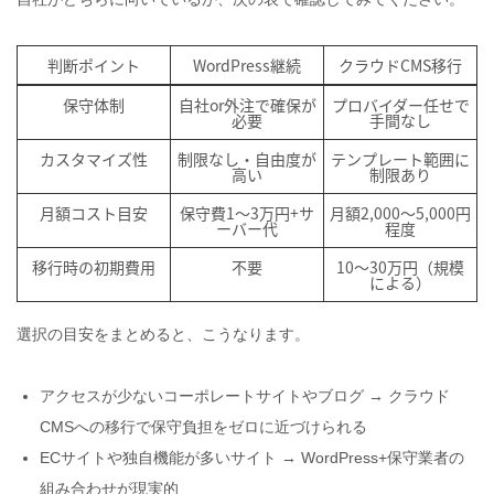
判断ポイント
WordPress継続
クラウドCMS移行
保守体制
自社or外注で確保が
プロバイダー任せで
必要
手間なし
カスタマイズ性
制限なし・自由度が
テンプレート範囲に
高い
制限あり
月額コスト目安
保守費1〜3万円+サ
月額2,000〜5,000円
ーバー代
程度
移行時の初期費用
不要
10〜30万円（規模
による）
選択の目安をまとめると、こうなります。
アクセスが少ないコーポレートサイトやブログ → クラウド
CMSへの移行で保守負担をゼロに近づけられる
ECサイトや独自機能が多いサイト → WordPress+保守業者の
組み合わせが現実的