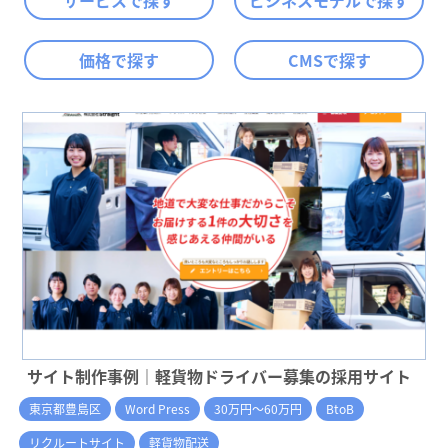
サービスで探す
ビジネスモデルで探す
価格で探す
CMSで探す
サイト制作事例｜軽貨物ドライバー募集の採用サイト
東京都豊島区
Word Press
30万円～60万円
BtoB
リクルートサイト
軽貨物配送