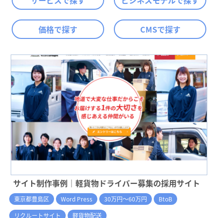
サービスで探す
ビジネスモデルで探す
価格で探す
CMSで探す
サイト制作事例｜軽貨物ドライバー募集の採用サイト
東京都豊島区
Word Press
30万円～60万円
BtoB
リクルートサイト
軽貨物配送