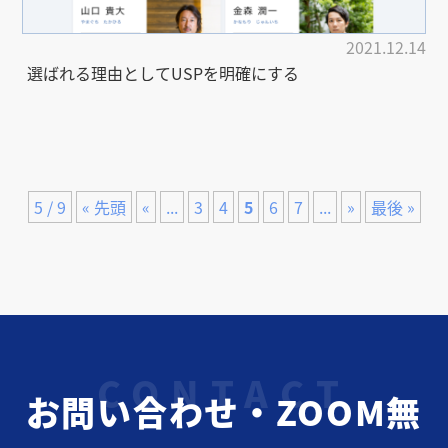
2021.12.14
選ばれる理由としてUSPを明確にする
5 / 9
« 先頭
«
...
3
4
5
6
7
...
»
最後 »
お問い合わせ・ZOOM無